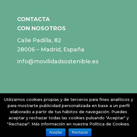
CONTACTA
CON NOSOTROS
Calle Padilla, 82
28006 – Madrid, España
info@movilidadsostenible.es
Utilizamos cookies propias y de terceros para fines analíticos y
© 2026 Empresas por la Movilidad Sostenible |
Política
para mostrarte publicidad personalizada en base a un perfil
elaborado a partir de tus hábitos de navegación. Puedes
de privacidad
|
Política de cookies
|
Aviso legal
|
aceptar y rechazar todas las cookies pulsando "Aceptar" y
"Rechazar". Más información en nuestra Política de Cookies.
Aceptar
Rechazar