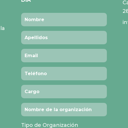
Ca
2
i
la
Tipo de Organización