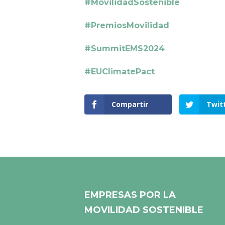
#MovilidadSostenible
#PremiosMovilidad
#SummitEMS2024
#EUClimatePact
Compartir
Twit
EMPRESAS POR LA
MOVILIDAD SOSTENIBLE